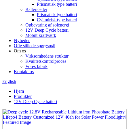
Prismatisk type batteri
Battericeller
Prismatisk type batteri
Cylindrisk type batteri
Opbevaring af solenergi
12V Deep Cycle batteri
Mobilt kraftværk
Nyheder
Ofte stillede spørgsmål
Om os
Virksomhedens struktur
Kvalitetskontrolproces
Vores fabrik
Kontakt os
English
Hjem
Produkter
12V Deep Cycle batteri