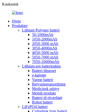
Kaukasisk
Hjem
Produkter
Lithium Polymer batteri
50-1000mAh
1050-2000mAh
2050-3000 mAh
3050-4000mAh
4050-5000 mAh
5050-7000 mAh
7050-10000mAh
Lithium-ion batteripakke
Batteri tilpasset
e-køretøj
Varme batteri
Belysningsanordning
Medicinsk udstyr
Mobilt produkt
Batteri til elværktøj
Robot batteri
LiFePO4 batteri
Cylindrisk type batteri