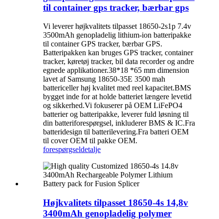
til container gps tracker, bærbar gps
Vi leverer højkvalitets tilpasset 18650-2s1p 7.4v
3500mAh genopladelig lithium-ion batteripakke
til container GPS tracker, bærbar GPS.
Batteripakken kan bruges GPS tracker, container
tracker, køretøj tracker, bil data recorder og andre
egnede applikationer.38*18 *65 mm dimension
lavet af Samsung 18650-35E 3500 mah
battericeller høj kvalitet med reel kapacitet.BMS
bygget inde for at holde batteriet længere levetid
og sikkerhed.Vi fokuserer på OEM LiFePO4
batterier og batteripakke, leverer fuld løsning til
din batteriforespørgsel, inkluderer BMS & IC.Fra
batteridesign til batterilevering.Fra batteri OEM
til cover OEM til pakke OEM.
forespørgsel
detalje
Højkvalitets tilpasset 18650-4s 14,8v
3400mAh genopladelig polymer