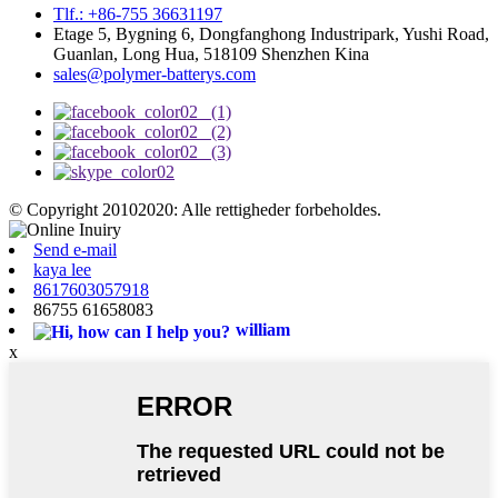
Tlf.: +86-755 36631197
Etage 5, Bygning 6, Dongfanghong Industripark, Yushi Road,
Guanlan, Long Hua, 518109 Shenzhen Kina
sales@polymer-batterys.com
© Copyright 20102020: Alle rettigheder forbeholdes.
Send e-mail
kaya lee
8617603057918
86755 61658083
william
x