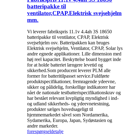
batteripakke til
ventilator,CPAP,Elektrisk svejsehjelm
mm.
Vi leverer fabrikspris 11.1v 4.4ah 3S 18650
batteripakke til ventilator, CPAP, Elektrisk
svejsehjelm osv. Batteripakken kan bruges
Elektrisk svejsehjelm, Ventilator, CPAP, Solar lys
andre egnede applikationer. Lille dimension med
høj reel kapacitet. Beskyttelse board bygget inde
for at holde batteriet længere levetid og
sikkerhed.Som producent leverer PLM alle
former for batteritilpasset service.Fuldførte
produktspecifikationer, fremragende ydeevne,
sikker og pålidelig, forskellige indikatorer har
nået de nationale testbatterispecifikationskrav og
har bestået relevant lovpligtig myndighed i ind-
og udland sikkerheds- og ydeevnetestning,
produkter sælges hovedsageligt til
hjemmemarkedet såvel som Nordamerika,
Sydamerika, Europa, Japan, Sydøstasien og
andre markeder.
forespørgsel
detalje