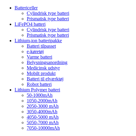
Battericeller
Cylindrisk type batteri
Prismatisk type batteri
LiFePO4 batteri
Cylindrisk type batteri
Prismatisk type batteri
Lithium-ion batteripakke
Batteri tilpasset
e-køretøj
Varme batteri
Belysningsanordning
Medicinsk udstyr
Mobilt produkt
Batteri til elværktøj
Robot batteri
Lithium Polymer batteri
50-1000mAh
1050-2000mAh
2050-3000 mAh
3050-4000mAh
4050-5000 mAh
5050-7000 mAh
7050-10000mAh