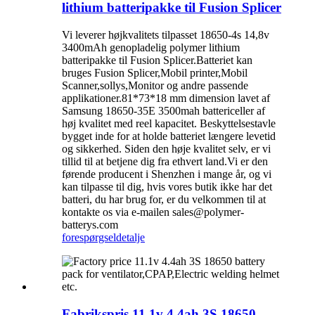
lithium batteripakke til Fusion Splicer
Vi leverer højkvalitets tilpasset 18650-4s 14,8v
3400mAh genopladelig polymer lithium
batteripakke til Fusion Splicer.Batteriet kan
bruges Fusion Splicer,Mobil printer,Mobil
Scanner,sollys,Monitor og andre passende
applikationer.81*73*18 mm dimension lavet af
Samsung 18650-35E 3500mah battericeller af
høj kvalitet med reel kapacitet. Beskyttelsestavle
bygget inde for at holde batteriet længere levetid
og sikkerhed. Siden den høje kvalitet selv, er vi
tillid til at betjene dig fra ethvert land.Vi er den
førende producent i Shenzhen i mange år, og vi
kan tilpasse til dig, hvis vores butik ikke har det
batteri, du har brug for, er du velkommen til at
kontakte os via e-mailen sales@polymer-
batterys.com
forespørgsel
detalje
Fabrikspris 11,1v 4,4ah 3S 18650