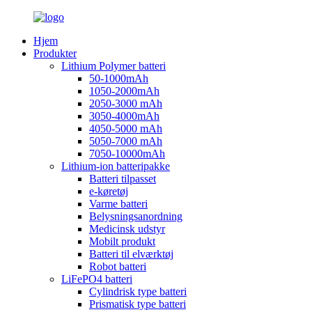
Hjem
Produkter
Lithium Polymer batteri
50-1000mAh
1050-2000mAh
2050-3000 mAh
3050-4000mAh
4050-5000 mAh
5050-7000 mAh
7050-10000mAh
Lithium-ion batteripakke
Batteri tilpasset
e-køretøj
Varme batteri
Belysningsanordning
Medicinsk udstyr
Mobilt produkt
Batteri til elværktøj
Robot batteri
LiFePO4 batteri
Cylindrisk type batteri
Prismatisk type batteri