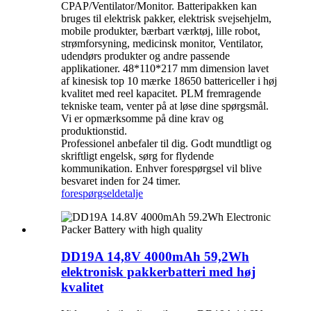
CPAP/Ventilator/Monitor. Batteripakken kan
bruges til elektrisk pakker, elektrisk svejsehjelm,
mobile produkter, bærbart værktøj, lille robot,
strømforsyning, medicinsk monitor, Ventilator,
udendørs produkter og andre passende
applikationer. 48*110*217 mm dimension lavet
af kinesisk top 10 mærke 18650 battericeller i høj
kvalitet med reel kapacitet. PLM fremragende
tekniske team, venter på at løse dine spørgsmål.
Vi er opmærksomme på dine krav og
produktionstid.
Professionel anbefaler til dig. Godt mundtligt og
skriftligt engelsk, sørg for flydende
kommunikation. Enhver forespørgsel vil blive
besvaret inden for 24 timer.
forespørgsel
detalje
DD19A 14,8V 4000mAh 59,2Wh
elektronisk pakkerbatteri med høj
kvalitet