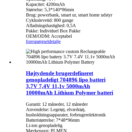
Kapacitet: 4200mAh
Størrelse: 5,3*140*86mm
Brug: powerbank, smart ur, smart home udstyr
Cykluslevetid: 800 gange
Afladningshastighed: 0,5A
Pakke: Individuel Box Pakke
OEM/ODM: Acceptabel
forespørgsel
detalje
Højtydende brugerdefineret
genopladeligt 704896 lipo batteri
3,7V 7,4V 11,1v 5000mAh
10000mAh Lithium Polymer batteri
Garanti: 12 måneder, 12 måneder
Anvendelse: Legetøj, elværktøj,
husholdningsapparater, forbrugerelektronik
Batteristørrelse: 7*48*96mm
Li-ion genopladelig
Mærkenavn: PLMEN