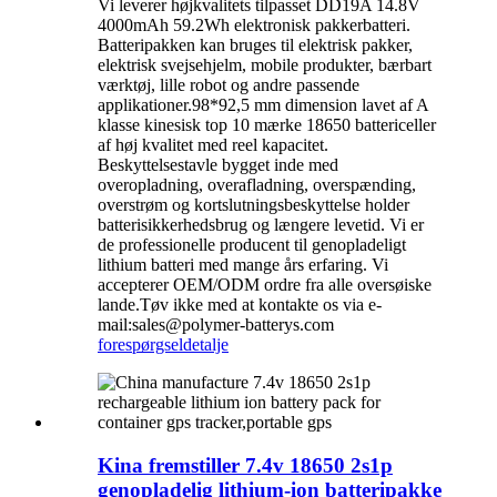
Vi leverer højkvalitets tilpasset DD19A 14.8V
4000mAh 59.2Wh elektronisk pakkerbatteri.
Batteripakken kan bruges til elektrisk pakker,
elektrisk svejsehjelm, mobile produkter, bærbart
værktøj, lille robot og andre passende
applikationer.98*92,5 mm dimension lavet af A
klasse kinesisk top 10 mærke 18650 battericeller
af høj kvalitet med reel kapacitet.
Beskyttelsestavle bygget inde med
overopladning, overafladning, overspænding,
overstrøm og kortslutningsbeskyttelse holder
batterisikkerhedsbrug og længere levetid. Vi er
de professionelle producent til genopladeligt
lithium batteri med mange års erfaring. Vi
accepterer OEM/ODM ordre fra alle oversøiske
lande.Tøv ikke med at kontakte os via e-
mail:sales@polymer-batterys.com
forespørgsel
detalje
Kina fremstiller 7.4v 18650 2s1p
genopladelig lithium-ion batteripakke