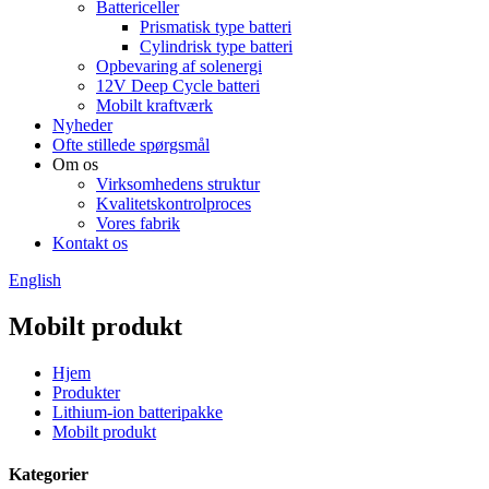
Battericeller
Prismatisk type batteri
Cylindrisk type batteri
Opbevaring af solenergi
12V Deep Cycle batteri
Mobilt kraftværk
Nyheder
Ofte stillede spørgsmål
Om os
Virksomhedens struktur
Kvalitetskontrolproces
Vores fabrik
Kontakt os
English
Mobilt produkt
Hjem
Produkter
Lithium-ion batteripakke
Mobilt produkt
Kategorier