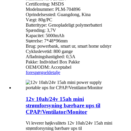
Certificering: MSDS
Modelnummer: PLM-704896
Oprindelsessted: Guangdong, Kina
Vægt: 80g/PC
Batteritype: Genopladeligt polymerbatteri
Spænding: 3,7V
Kapacitet: 5000mAh
Størrelse: 7*48*96mm
Brug: powerbank, smart ur, smart home udstyr
Cykluslevetid: 800 gange
Afladningshastighed: 0,5A
Pakke: Individuel Box Pakke
OEM/ODM: Acceptabel
forespørgsel
detalje
12v 10ah/24v 15ah mini
strømforsyning bærbare ups til
CPAP/Ventilator/Monitor
Vi leverer højkvalitets 12v 10ah/24v 15ah mini
strømforsyning bærbare ups til