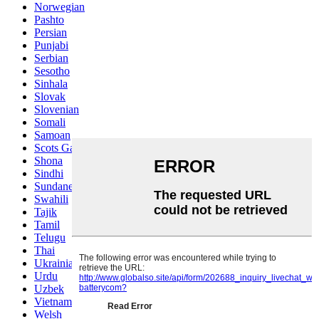
Norwegian
Pashto
Persian
Punjabi
Serbian
Sesotho
Sinhala
Slovak
Slovenian
Somali
Samoan
Scots Gaelic
Shona
Sindhi
Sundanese
Swahili
Tajik
Tamil
Telugu
Thai
Ukrainian
Urdu
Uzbek
Vietnamese
Welsh