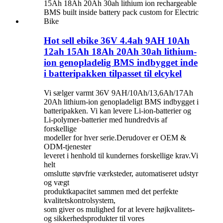
Hot sell ebike 36V 4.4ah 9AH 10Ah
12ah 15Ah 18Ah 20Ah 30ah lithium-
ion genopladelig BMS indbygget inde
i batteripakken tilpasset til elcykel
Vi sælger varmt 36V 9AH/10Ah/13,6Ah/17Ah
20Ah lithium-ion genopladeligt BMS indbygget i
batteripakken. Vi kan levere Li-ion-batterier og
Li-polymer-batterier med hundredvis af
forskellige
modeller for hver serie.Derudover er OEM &
ODM-tjenester
leveret i henhold til kundernes forskellige krav.Vi
helt
omslutte støvfrie værksteder, automatiseret udstyr
og vægt
produktkapacitet sammen med det perfekte
kvalitetskontrolsystem,
som giver os mulighed for at levere højkvalitets-
og sikkerhedsprodukter til vores