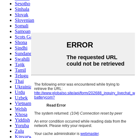
Sesotho
Sinhala
Slovak
Slovenian
Somali
Samoan
Scots Gaelic
Shona
Sindhi
Sundanese
Swahili
Tajik
Tamil
Telugu
Thai
Ukrainian
Urdu
Uzbek
Vietnamese
Welsh
Xhosa
Yiddish
Yoruba
Zulu
Kinyarwanda