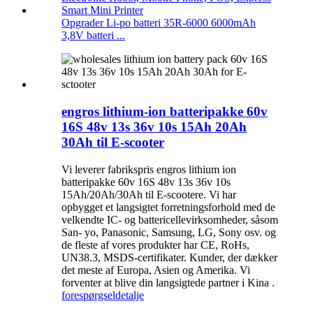
Opgrader Li-po batteri 35R-6000 6000mAh
3,8V batteri ...
engros lithium-ion batteripakke 60v
16S 48v 13s 36v 10s 15Ah 20Ah
30Ah til E-scooter
Vi leverer fabrikspris engros lithium ion
batteripakke 60v 16S 48v 13s 36v 10s
15Ah/20Ah/30Ah til E-scootere. Vi har
opbygget et langsigtet forretningsforhold med de
velkendte IC- og battericellevirksomheder, såsom
San- yo, Panasonic, Samsung, LG, Sony osv. og
de fleste af vores produkter har CE, RoHs,
UN38.3, MSDS-certifikater. Kunder, der dækker
det meste af Europa, Asien og Amerika. Vi
forventer at blive din langsigtede partner i Kina .
forespørgsel
detalje