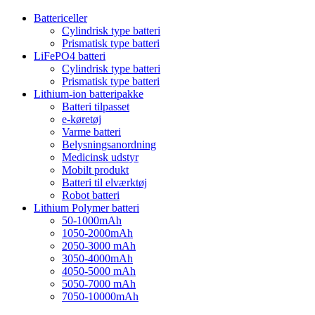
Battericeller
Cylindrisk type batteri
Prismatisk type batteri
LiFePO4 batteri
Cylindrisk type batteri
Prismatisk type batteri
Lithium-ion batteripakke
Batteri tilpasset
e-køretøj
Varme batteri
Belysningsanordning
Medicinsk udstyr
Mobilt produkt
Batteri til elværktøj
Robot batteri
Lithium Polymer batteri
50-1000mAh
1050-2000mAh
2050-3000 mAh
3050-4000mAh
4050-5000 mAh
5050-7000 mAh
7050-10000mAh