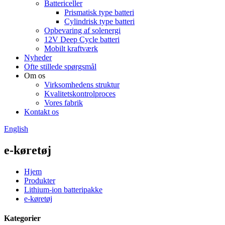
Battericeller
Prismatisk type batteri
Cylindrisk type batteri
Opbevaring af solenergi
12V Deep Cycle batteri
Mobilt kraftværk
Nyheder
Ofte stillede spørgsmål
Om os
Virksomhedens struktur
Kvalitetskontrolproces
Vores fabrik
Kontakt os
English
e-køretøj
Hjem
Produkter
Lithium-ion batteripakke
e-køretøj
Kategorier