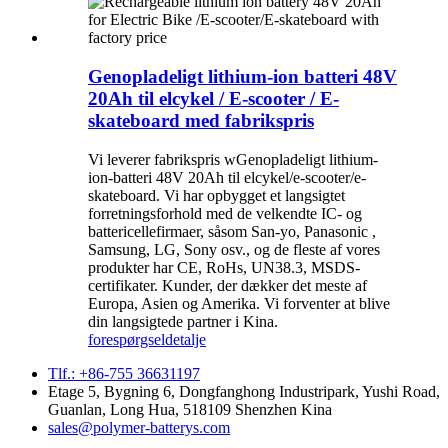
Genopladeligt lithium-ion batteri 48V
20Ah til elcykel / E-scooter / E-
skateboard med fabrikspris
Vi leverer fabrikspris wGenopladeligt lithium-
ion-batteri 48V 20Ah til elcykel/e-scooter/e-
skateboard. Vi har opbygget et langsigtet
forretningsforhold med de velkendte IC- og
battericellefirmaer, såsom San-yo, Panasonic ,
Samsung, LG, Sony osv., og de fleste af vores
produkter har CE, RoHs, UN38.3, MSDS-
certifikater. Kunder, der dækker det meste af
Europa, Asien og Amerika. Vi forventer at blive
din langsigtede partner i Kina.
forespørgsel
detalje
Tlf.: +86-755 36631197
Etage 5, Bygning 6, Dongfanghong Industripark, Yushi Road,
Guanlan, Long Hua, 518109 Shenzhen Kina
sales@polymer-batterys.com