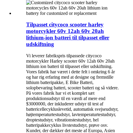
Tilpasset citycoco scooter harley
motorcykler 60v 12ah 60v 20ah
lithium-ion batteri til tilpasset eller
udskiftning
Vi leverer fabrikspris tilpassede citycoco
motorcykler Harley scooter 60v 12ah 60v 20ah
lithium ion batteri til tilpasset eller udskiftning.
Vores fabrik har været i dette felt i omkring 6 år
og har rig erfaring med at designe og fremstille
lithium batteripakke, E Bike Batteri,
solopbevaring batteri, scooter batteri og så videre.
På vores fabrik har vi et komplet sæt
produktionsudstyr til en værdi af mere end
$3000000, der inkluderer udstyr til test af
battericellecykluslevetid, automatisk svejseudstyr,
højtemperaturtestudstyr, lavtemperaturtestudstyr,
droptestudstyr, vibrationstestudstyr, hel
batteripakkecyklus livstestudstyr, prøve osv.
Kunder, der dækker det meste af Europa, Asien