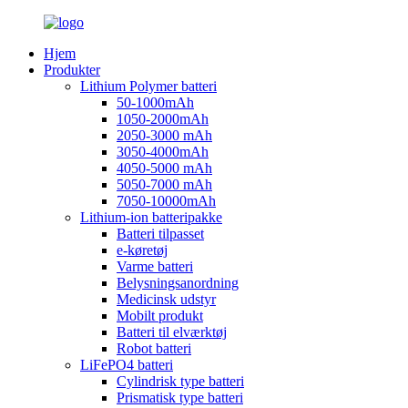
Hjem
Produkter
Lithium Polymer batteri
50-1000mAh
1050-2000mAh
2050-3000 mAh
3050-4000mAh
4050-5000 mAh
5050-7000 mAh
7050-10000mAh
Lithium-ion batteripakke
Batteri tilpasset
e-køretøj
Varme batteri
Belysningsanordning
Medicinsk udstyr
Mobilt produkt
Batteri til elværktøj
Robot batteri
LiFePO4 batteri
Cylindrisk type batteri
Prismatisk type batteri