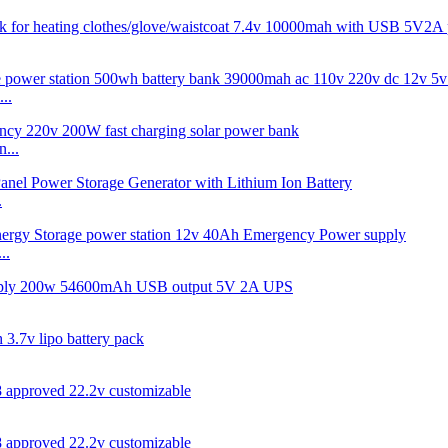
..
...
.
..