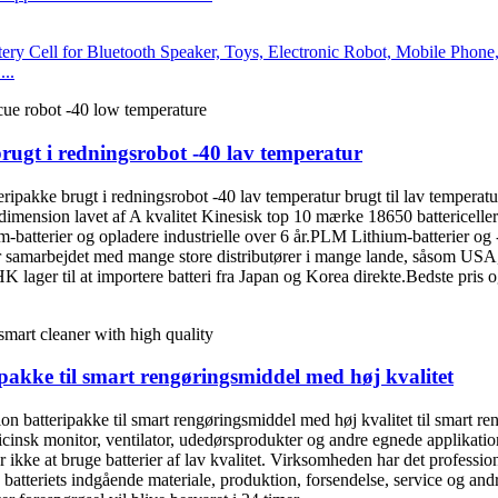
..
ugt i redningsrobot -40 lav temperatur
pakke brugt i redningsrobot -40 lav temperatur brugt til lav temperatu
nsion lavet af A kvalitet Kinesisk top 10 mærke 18650 battericeller af 
m-batterier og opladere industrielle over 6 år.PLM Lithium-batterier og
arbejdet med mange store distributører i mange lande, såsom USA,
 lager til at importere batteri fra Japan og Korea direkte.Bedste pris o
kke til smart rengøringsmiddel med høj kvalitet
batteripakke til smart rengøringsmiddel med høj kvalitet til smart ren
medicinsk monitor, ventilator, udedørsprodukter og andre egnede applik
ver ikke at bruge batterier af lav kvalitet. Virksomheden har det profess
 batteriets indgående materiale, produktion, forsendelse, service og an