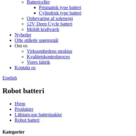
Battericeller
Prismatisk type batteri
Cylindrisk type batteri
Opbevaring af solenergi
12V Deep Cycle batteri
Mobilt kraftværk
Nyheder
Ofte stillede spørgsmål
Om os
Virksomhedens struktur
Kvalitetskontrolproces
Vores fabrik
Kontakt os
English
Robot batteri
Hjem
Produkter
Lithium-ion batteripakke
Robot batteri
Kategorier