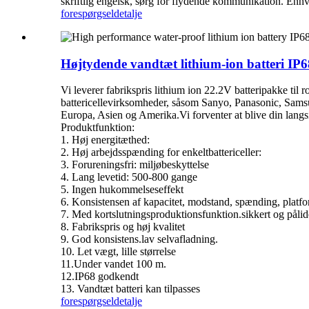
skriftlig engelsk, sørg for flydende kommunikation. Enhver
forespørgsel
detalje
Højtydende vandtæt lithium-ion batteri IP6
Vi leverer fabrikspris lithium ion 22.2V batteripakke til
battericellevirksomheder, såsom Sanyo, Panasonic, Sams
Europa, Asien og Amerika.Vi forventer at blive din langsi
Produktfunktion:
1. Høj energitæthed:
2. Høj arbejdsspænding for enkeltbattericeller:
3. Forureningsfri: miljøbeskyttelse
4. Lang levetid: 500-800 gange
5. Ingen hukommelseseffekt
6. Konsistensen af ​​kapacitet, modstand, spænding, platfo
7. Med kortslutningsproduktionsfunktion.sikkert og pål
8. Fabrikspris og høj kvalitet
9. God konsistens.lav selvafladning.
10. Let vægt, lille størrelse
11.Under vandet 100 m.
12.IP68 godkendt
13. Vandtæt batteri kan tilpasses
forespørgsel
detalje