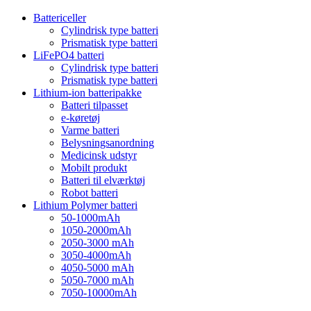
Battericeller
Cylindrisk type batteri
Prismatisk type batteri
LiFePO4 batteri
Cylindrisk type batteri
Prismatisk type batteri
Lithium-ion batteripakke
Batteri tilpasset
e-køretøj
Varme batteri
Belysningsanordning
Medicinsk udstyr
Mobilt produkt
Batteri til elværktøj
Robot batteri
Lithium Polymer batteri
50-1000mAh
1050-2000mAh
2050-3000 mAh
3050-4000mAh
4050-5000 mAh
5050-7000 mAh
7050-10000mAh