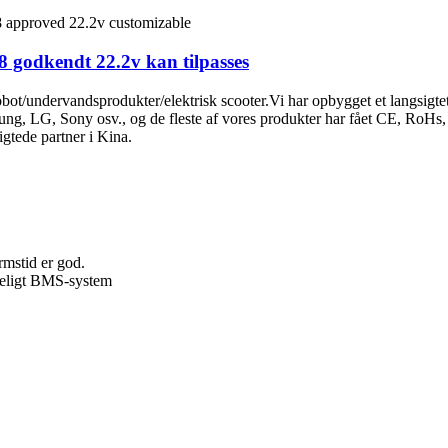
8 godkendt 22.2v kan tilpasses
 robot/undervandsprodukter/elektrisk scooter.Vi har opbygget et langsigt
ung, LG, Sony osv., og de fleste af vores produkter har fået CE, RoHs
gtede partner i Kina.
rmstid er god.
ideligt BMS-system