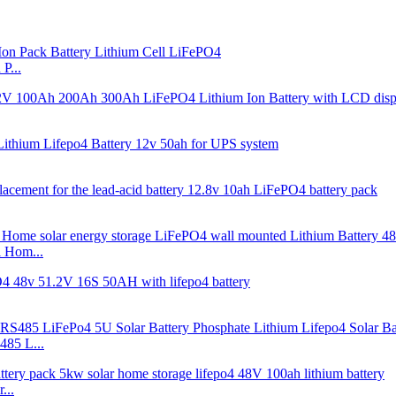
P...
l Hom...
85 L...
...