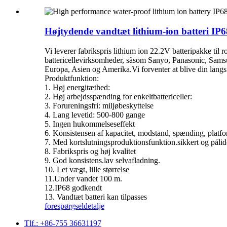
Højtydende vandtæt lithium-ion batteri IP6
Vi leverer fabrikspris lithium ion 22.2V batteripakke til
battericellevirksomheder, såsom Sanyo, Panasonic, Sams
Europa, Asien og Amerika.Vi forventer at blive din langsi
Produktfunktion:
1. Høj energitæthed:
2. Høj arbejdsspænding for enkeltbattericeller:
3. Forureningsfri: miljøbeskyttelse
4. Lang levetid: 500-800 gange
5. Ingen hukommelseseffekt
6. Konsistensen af ​​kapacitet, modstand, spænding, platfo
7. Med kortslutningsproduktionsfunktion.sikkert og pål
8. Fabrikspris og høj kvalitet
9. God konsistens.lav selvafladning.
10. Let vægt, lille størrelse
11.Under vandet 100 m.
12.IP68 godkendt
13. Vandtæt batteri kan tilpasses
forespørgsel
detalje
Tlf.: +86-755 36631197