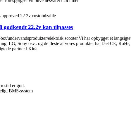
 forespørgsel vil blive besvaret i 24 timer.
8 godkendt 22.2v kan tilpasses
 robot/undervandsprodukter/elektrisk scooter.Vi har opbygget et langsigt
ung, LG, Sony osv., og de fleste af vores produkter har fået CE, RoHs
gtede partner i Kina.
rmstid er god.
ideligt BMS-system