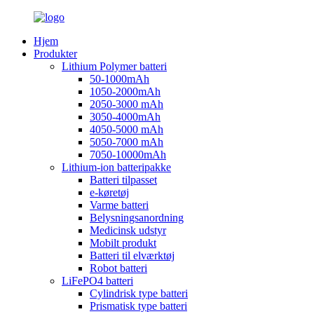
Hjem
Produkter
Lithium Polymer batteri
50-1000mAh
1050-2000mAh
2050-3000 mAh
3050-4000mAh
4050-5000 mAh
5050-7000 mAh
7050-10000mAh
Lithium-ion batteripakke
Batteri tilpasset
e-køretøj
Varme batteri
Belysningsanordning
Medicinsk udstyr
Mobilt produkt
Batteri til elværktøj
Robot batteri
LiFePO4 batteri
Cylindrisk type batteri
Prismatisk type batteri