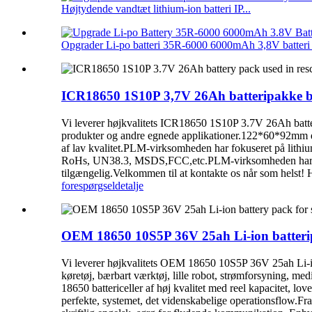
Højtydende vandtæt lithium-ion batteri IP...
Opgrader Li-po batteri 35R-6000 6000mAh 3,8V batteri .
ICR18650 1S10P 3,7V 26Ah batteripakke br
Vi leverer højkvalitets ICR18650 1S10P 3.7V 26Ah batteri
produkter og andre egnede applikationer.122*60*92mm dime
af lav kvalitet.PLM-virksomheden har fokuseret på lithiu
RoHs, UN38.3, MSDS,FCC,etc.PLM-virksomheden har sam
tilgængelig.Velkommen til at kontakte os når som helst! HK
forespørgsel
detalje
OEM 18650 10S5P 36V 25ah Li-ion batteripa
Vi leverer højkvalitets OEM 18650 10S5P 36V 25ah Li-ion 
køretøj, bærbart værktøj, lille robot, strømforsyning, 
18650 battericeller af høj kvalitet med reel kapacitet, lo
perfekte, systemet, det videnskabelige operationsflow.Fra