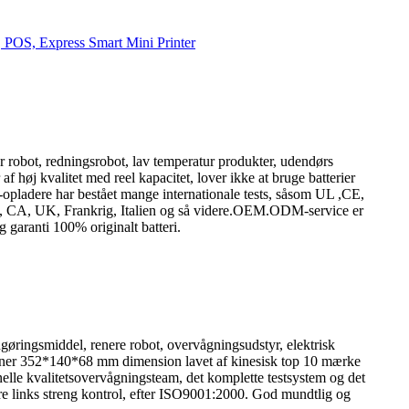
r robot, redningsrobot, lav temperatur produkter, udendørs
høj kvalitet med reel kapacitet, lover ikke at bruge batterier
 -opladere har bestået mange internationale tests, såsom UL ,CE,
 CA, UK, Frankrig, Italien og så videre.OEM.ODM-service er
g garanti 100% originalt batteri.
gøringsmiddel, renere robot, overvågningsudstyr, elektrisk
ationer 352*140*68 mm dimension lavet af kinesisk top 10 mærke
ionelle kvalitetsovervågningsteam, det komplette testsystem og det
dre links streng kontrol, efter ISO9001:2000. God mundtlig og