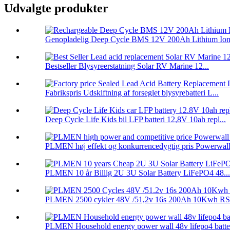
Udvalgte produkter
Genopladelig Deep Cycle BMS 12V 200Ah Lithium Ion 
Bestseller Blysyreerstatning Solar RV Marine 12...
Fabrikspris Udskiftning af forseglet blysyrebatteri L...
Deep Cycle Life Kids bil LFP batteri 12,8V 10ah repl...
PLMEN høj effekt og konkurrencedygtig pris Powerwal
PLMEN 10 år Billig 2U 3U Solar Battery LiFePO4 48...
PLMEN 2500 cykler 48V /51,2v 16s 200Ah 10Kwh RS4
PLMEN Household energy power wall 48v lifepo4 batter