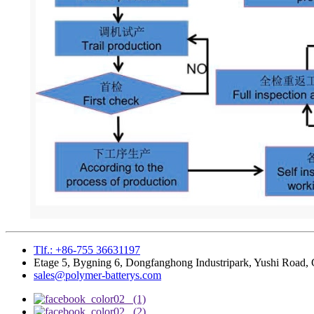
Tlf.: +86-755 36631197
Etage 5, Bygning 6, Dongfanghong Industripark, Yushi Road
sales@polymer-batterys.com