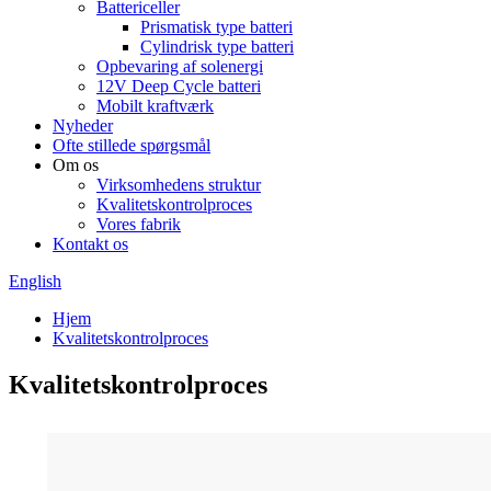
Battericeller
Prismatisk type batteri
Cylindrisk type batteri
Opbevaring af solenergi
12V Deep Cycle batteri
Mobilt kraftværk
Nyheder
Ofte stillede spørgsmål
Om os
Virksomhedens struktur
Kvalitetskontrolproces
Vores fabrik
Kontakt os
English
Hjem
Kvalitetskontrolproces
Kvalitetskontrolproces