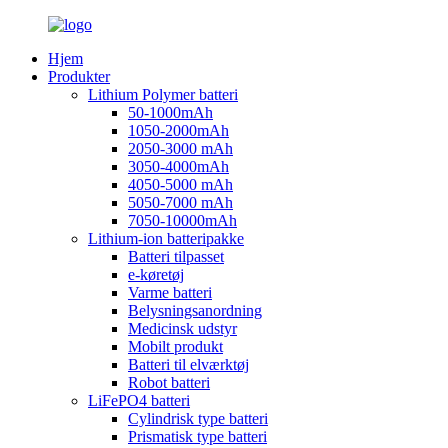
Hjem
Produkter
Lithium Polymer batteri
50-1000mAh
1050-2000mAh
2050-3000 mAh
3050-4000mAh
4050-5000 mAh
5050-7000 mAh
7050-10000mAh
Lithium-ion batteripakke
Batteri tilpasset
e-køretøj
Varme batteri
Belysningsanordning
Medicinsk udstyr
Mobilt produkt
Batteri til elværktøj
Robot batteri
LiFePO4 batteri
Cylindrisk type batteri
Prismatisk type batteri