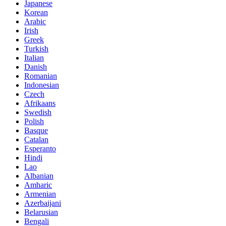
Japanese
Korean
Arabic
Irish
Greek
Turkish
Italian
Danish
Romanian
Indonesian
Czech
Afrikaans
Swedish
Polish
Basque
Catalan
Esperanto
Hindi
Lao
Albanian
Amharic
Armenian
Azerbaijani
Belarusian
Bengali