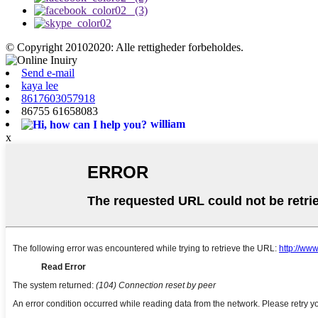
© Copyright 20102020: Alle rettigheder forbeholdes.
Send e-mail
kaya lee
8617603057918
86755 61658083
william
x